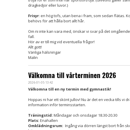
tröja för er som inte har sponsortröja. (Givetvis gäller s
dragkedjor eller luvor.)
Frisyr
: en hög tofs, utan bena i fram, som sedan flätas. 
behövs för att hålla bort allt hår.
Om ni inte kan vara med, önskar vi svar på det omgående.
fall.
Hör av er till mig vid eventuella frågor!
Allt gott!
Vänliga hälsningar
Malin
Välkomna till vårterminen 2026
2026-01-05 13:42
Välkomna till en ny termin med gymnastik!
Hoppas ni har ett skönt jullov! Nu är det en vecka tills vi
information inför terminsstarten.
Träningstid:
Måndagar och onsdagar 18.30-20.30
Plats:
Enahallen
Omklädningsrum:
Ingång via dörren längst bort från sk