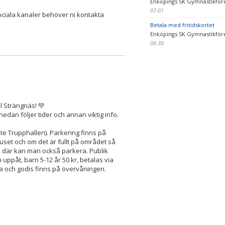
Enköpings SK Gymnastikför
07-01
sociala kanaler behöver ni kontakta
Betala med fritidskortet
Enköpings SK Gymnastikför
06-30
ll Strängnäs! 💚
nedan följer tider och annan viktig info.
e Trupphallen). Parkering finns på
uset och om det är fullt på området så
 där kan man också parkera. Publik
uppåt, barn 5-12 år 50 kr, betalas via
ika och godis finns på övervåningen.