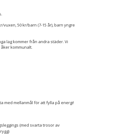
s.
r/vuxen, 50 kr/barn (7-15 år), barn yngre
nga lag kommer från andra städer. Vi
er åker kommunalt.
ta med mellanmål för att fylla på energi!
gsleggings (med svarta trosor av
rygg)