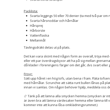
Packlista:
Svarta leggings 50 eller 70 denier (ta med två par om n
Svarta hårsnoddar och hårnålar
Hårsprej
Hårborste
Vattenflaska
Mellanmål
Tävlingsdräkt delas ut på plats.
Det kan vara skönt med någon form av overall, tröja med d
eller ett par överdragsbyxor att ha på sig mellan grenarna 
då kläder i föreningens färger om det går, dvs svart eller 
Frisyr:
Sätt upp håret i en hög tofs, utan bena i fram. Fläta tofsen 
med hårnålar. Scrunchie att sätta runt bullen lånas på plat
innan vi samlas. Om någon behöver hjälp, meddela oss de
📿 Tänk på att lämna alla smycken hemma (smycken är inte t
är även bra att lämna värdesaker hemma eller lämna till 
kommer inte att kunna låsa omklädningsrummet.)