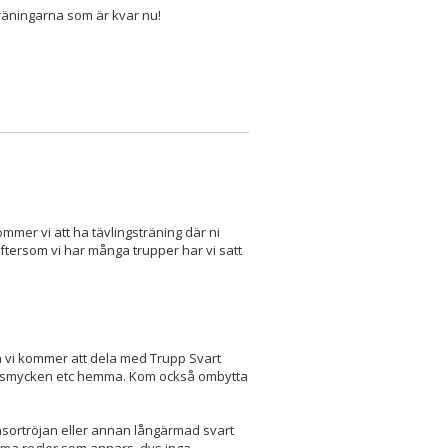
träningarna som är kvar nu!
mmer vi att ha tävlingsträning där ni
tersom vi har många trupper har vi satt
 vi kommer att dela med Trupp Svart
na smycken etc hemma. Kom också ombytta
nsortröjan eller annan långärmad svart