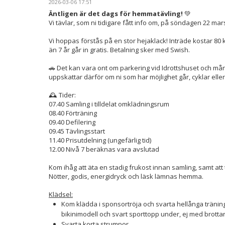
2026-03-06 17:51
Äntligen är det dags för hemmatävling!
💚
Vi tävlar, som ni tidigare fått info om, på söndagen 22 mar
Vi hoppas förstås på en stor hejaklack! Inträde kostar 80 k
än 7 år går in gratis. Betalning sker med Swish.
🚗 Det kan vara ont om parkering vid Idrottshuset och må
uppskattar därför om ni som har möjlighet går, cyklar ell
🕰️ Tider:
07.40 Samling i tilldelat omklädningsrum
08.40 Förträning
09.40 Defilering
09.45 Tävlingsstart
11.40 Prisutdelning (ungefärlig tid)
12.00 Nivå 7 beräknas vara avslutad
Kom ihåg att äta en stadig frukost innan samling, samt att 
Nötter, godis, energidryck och läsk lämnas hemma.
Klädsel:
Kom klädda i sponsortröja och svarta hellånga tränin
bikinimodell och svart sporttopp under, ej med brottar
Svarta korta strumpor