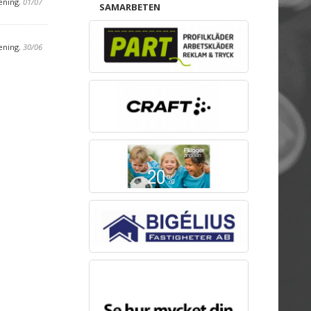
ening
,
01/07
SAMARBETEN
ening
,
30/06