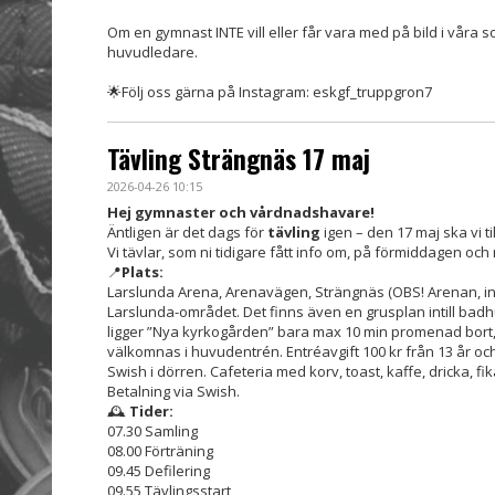
Om en gymnast INTE vill eller får vara med på bild i våra 
huvudledare.
🌟Följ oss gärna på Instagram: eskgf_truppgron7
Tävling Strängnäs 17 maj
2026-04-26 10:15
Hej gymnaster och vårdnadshavare!
Äntligen är det dags för
tävling
igen – den 17 maj ska vi ti
Vi tävlar, som ni tidigare fått info om, på förmiddagen och 
📍
Plats:
Larslunda Arena, Arenavägen, Strängnäs (OBS! Arenan, int
Larslunda-området. Det finns även en grusplan intill badh
ligger ”Nya kyrkogården” bara max 10 min promenad bort,
välkomnas i huvudentrén. Entréavgift 100 kr från 13 år och 
Swish i dörren. Cafeteria med korv, toast, kaffe, dricka, f
Betalning via Swish.
🕰️
Tider:
07.30 Samling
08.00 Förträning
09.45 Defilering
09.55 Tävlingsstart