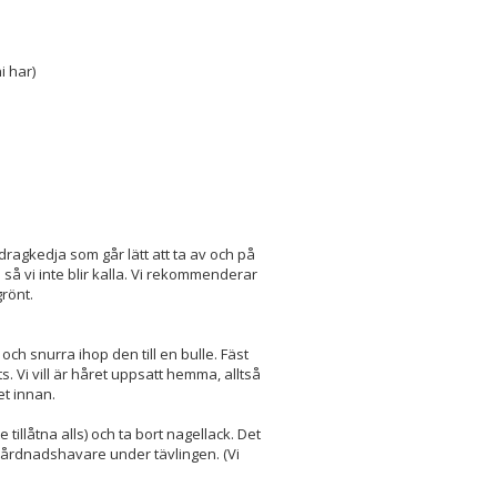
i har)
ragkedja som går lätt att ta av och på
så vi inte blir kalla. Vi rekommenderar
grönt.
och snurra ihop den till en bulle. Fäst
s. Vi vill är håret uppsatt hemma, alltså
t innan.
illåtna alls) och ta bort nagellack. Det
vårdnadshavare under tävlingen. (Vi