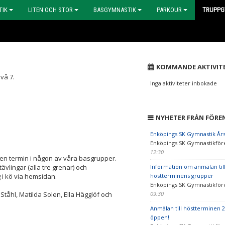
TIK
LITEN OCH STOR
BASGYMNASTIK
PARKOUR
TRUPPG
KOMMANDE AKTIVIT
vå 7.
Inga aktiviteter inbokade
NYHETER FRÅN FÖRE
Enköpings SK Gymnastik År
Enköpings SK Gymnastikför
12:30
 en termin i någon av våra basgrupper.
ävlingar (alla tre grenar) och
Information om anmälan til
 i kö via hemsidan.
höstterminens grupper
Enköpings SK Gymnastikför
tåhl, Matilda Solen, Ella Hägglöf och
09:30
Anmälan till höstterminen 2
öppen!