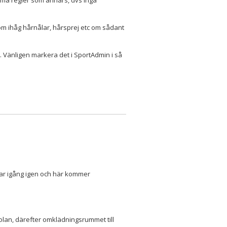
amma regler som annars, dvs inga
Kom ihåg hårnålar, hårsprej etc om sådant
 Vänligen markera det i SportAdmin i så
 drar igång igen och här kommer
olan, därefter omklädningsrummet till