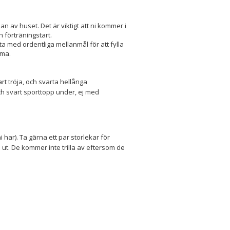
 av huset. Det är viktigt att ni kommer i
h förträningstart.
ta med ordentliga mellanmål för att fylla
mma.
t tröja, och svarta hellånga
ch svart sporttopp under, ej med
 har). Ta gärna ett par storlekar för
 ut. De kommer inte trilla av eftersom de