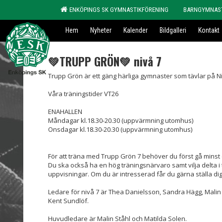
ENKÖPINGS SK GYMNASTIKFÖRENING
BARNGYMNAS
Hem
Nyheter
Kalender
Bildgalleri
Kontakt
💚TRUPP GRÖN💚 nivå 7
Trupp Grön är ett gäng härliga gymnaster som tävlar på Ni
Våra träningstider VT26
ENAHALLEN
Måndagar kl.18.30-20.30 (uppvärmning utomhus)
Onsdagar kl.18.30-20.30 (uppvärmning utomhus)
För att träna med Trupp Grön 7 behöver du först gå minst
Du ska också ha en hög träningsnärvaro samt vilja delta i t
uppvisningar. Om du är intresserad får du gärna ställa dig
Ledare för nivå 7 är Thea Danielsson, Sandra Hägg, Malin S
Kent Sundlöf.
Huvudledare är Malin Ståhl och Matilda Solen.