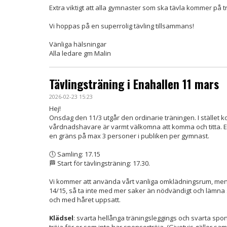
Extra viktigt att alla gymnaster som ska tävla kommer på 
Vi hoppas på en superrolig tävling tillsammans!
Vänliga hälsningar
Alla ledare gm Malin
Tävlingsträning i Enahallen 11 mars
2026-02-23 15:23
Hej!
Onsdag den 11/3 utgår den ordinarie träningen. I stället ko
vårdnadshavare är varmt välkomna att komma och titta. Ef
en gräns på max 3 personer i publiken per gymnast.
🕔 Samling: 17.15
🏁 Start för tävlingsträning: 17.30.
Vi kommer att använda vårt vanliga omklädningsrum, men
14/15, så ta inte med mer saker än nödvändigt och läm
och med håret uppsatt.
Klädsel
: svarta hellånga träningsleggings och svarta spo