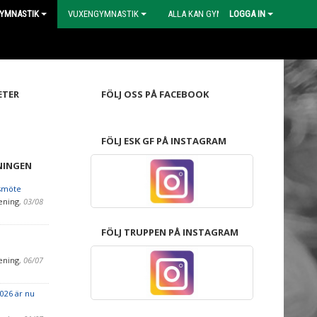
YMNASTIK
VUXENGYMNASTIK
ALLA KAN GYMPA
LOGGA IN
ETER
FÖLJ OSS PÅ FACEBOOK
FÖLJ ESK GF PÅ INSTAGRAM
NINGEN
smöte
ening
,
03/08
FÖLJ TRUPPEN PÅ INSTAGRAM
l
ening
,
06/07
026 är nu