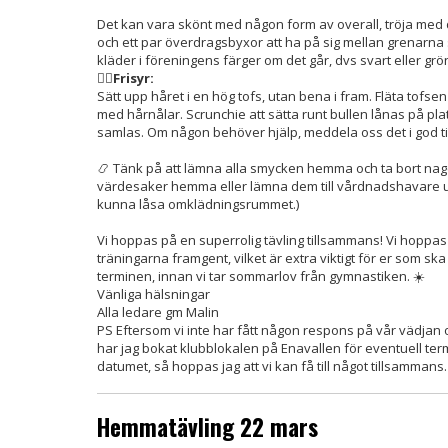
Det kan vara skönt med någon form av overall, tröja med d
och ett par överdragsbyxor att ha på sig mellan grenarna s
kläder i föreningens färger om det går, dvs svart eller grön
👱‍♀️
Frisyr:
Sätt upp håret i en hög tofs, utan bena i fram. Fläta tofsen 
med hårnålar. Scrunchie att sätta runt bullen lånas på plats.
samlas. Om någon behöver hjälp, meddela oss det i god ti
📿 Tänk på att lämna alla smycken hemma och ta bort nage
värdesaker hemma eller lämna dem till vårdnadshavare un
kunna låsa omklädningsrummet.)
Vi hoppas på en superrolig tävling tillsammans! Vi hoppas 
träningarna framgent, vilket är extra viktigt för er som ska
terminen, innan vi tar sommarlov från gymnastiken. ☀️
Vänliga hälsningar
Alla ledare gm Malin
PS Eftersom vi inte har fått någon respons på vår vädjan 
har jag bokat klubblokalen på Enavallen för eventuell ter
datumet, så hoppas jag att vi kan få till något tillsammans.
Hemmatävling 22 mars