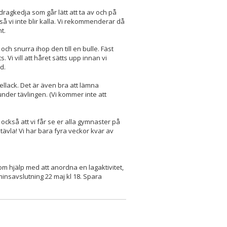
ragkedja som går lätt att ta av och på
å vi inte blir kalla. Vi rekommenderar då
t.
och snurra ihop den till en bulle. Fäst
 Vi vill att håret sätts upp innan vi
d.
llack. Det är även bra att lämna
der tävlingen. (Vi kommer inte att
också att vi får se er alla gymnaster på
 tävla! Vi har bara fyra veckor kvar av
om hjälp med att anordna en lagaktivitet,
minsavslutning 22 maj kl 18. Spara