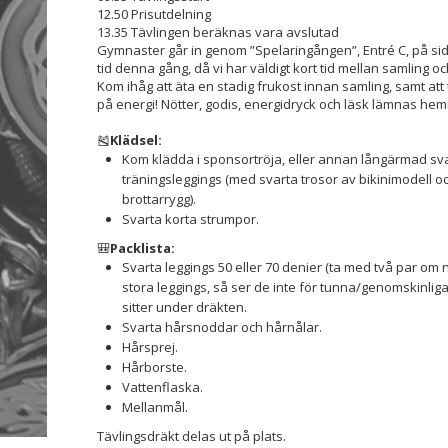
12.50 Prisutdelning
13.35 Tävlingen beräknas vara avslutad
Gymnaster går in genom ”Spelaringången”, Entré C, på sidan
tid denna gång, då vi har väldigt kort tid mellan samling oc
Kom ihåg att äta en stadig frukost innan samling, samt att 
på energi! Nötter, godis, energidryck och läsk lämnas he
🎽
Klädsel:
Kom klädda i sponsortröja, eller annan långärmad svar
träningsleggings (med svarta trosor av bikinimodell o
brottarrygg).
Svarta korta strumpor.
🎒
Packlista:
Svarta leggings 50 eller 70 denier (ta med två par om ni
stora leggings, så ser de inte för tunna/genomskinliga
sitter under dräkten.
Svarta hårsnoddar och hårnålar.
Hårsprej.
Hårborste.
Vattenflaska.
Mellanmål.
Tävlingsdräkt delas ut på plats.