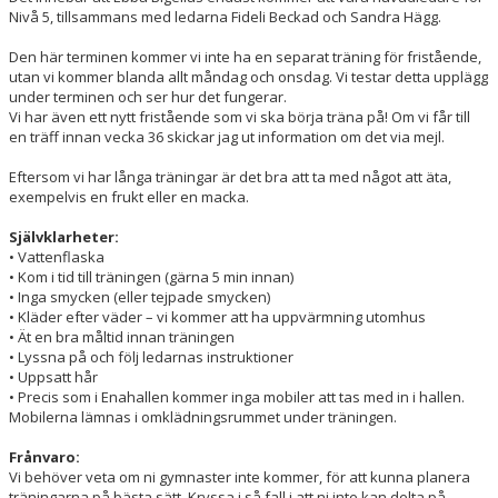
Nivå 5, tillsammans med ledarna Fideli Beckad och Sandra Hägg.
Den här terminen kommer vi inte ha en separat träning för fristående,
utan vi kommer blanda allt måndag och onsdag. Vi testar detta upplägg
under terminen och ser hur det fungerar.
Vi har även ett nytt fristående som vi ska börja träna på! Om vi får till
en träff innan vecka 36 skickar jag ut information om det via mejl.
Eftersom vi har långa träningar är det bra att ta med något att äta,
exempelvis en frukt eller en macka.
Självklarheter:
• Vattenflaska
• Kom i tid till träningen (gärna 5 min innan)
• Inga smycken (eller tejpade smycken)
• Kläder efter väder – vi kommer att ha uppvärmning utomhus
• Ät en bra måltid innan träningen
• Lyssna på och följ ledarnas instruktioner
• Uppsatt hår
• Precis som i Enahallen kommer inga mobiler att tas med in i hallen.
Mobilerna lämnas i omklädningsrummet under träningen.
Frånvaro:
Vi behöver veta om ni gymnaster inte kommer, för att kunna planera
träningarna på bästa sätt. Kryssa i så fall i att ni inte kan delta på