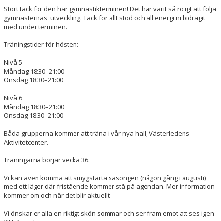
Stort tack för den här gymnastikterminen! Det har varit så roligt att följa
gymnasternas
utveckling. Tack för allt stöd och all energi ni bidragit
med under terminen.
Träningstider för hösten:
Nivå 5
Måndag 18:30–21:00
Onsdag 18:30–21:00
Nivå 6
Måndag 18:30–21:00
Onsdag 18:30–21:00
Båda grupperna kommer att träna i vår nya hall, Västerledens
Aktivitetcenter.
Träningarna börjar vecka 36.
Vi kan även komma att smygstarta säsongen (någon gång i augusti)
med ett läger där fristående kommer stå på agendan. Mer information
kommer om och när det blir aktuellt.
Vi önskar er alla en riktigt skön sommar och ser fram emot att ses igen