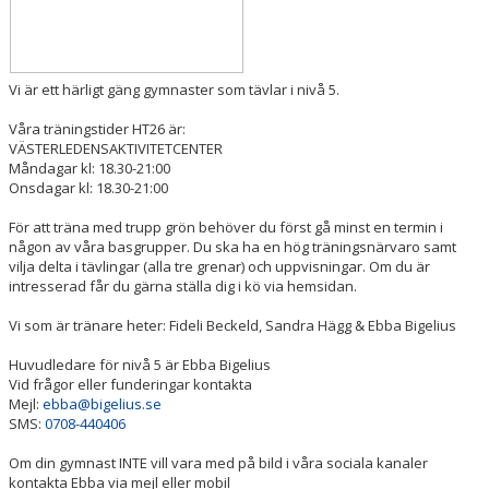
Vi är ett härligt gäng gymnaster som tävlar i nivå 5.
Våra träningstider HT26 är:
VÄSTERLEDENSAKTIVITETCENTER
Måndagar kl: 18.30-21:00
Onsdagar kl: 18.30-21:00
För att träna med trupp grön behöver du först gå minst en termin i
någon av våra basgrupper. Du ska ha en hög träningsnärvaro samt
vilja delta i tävlingar (alla tre grenar) och uppvisningar. Om du är
intresserad får du gärna ställa dig i kö via hemsidan.
Vi som är tränare heter: Fideli Beckeld, Sandra Hägg & Ebba Bigelius
Huvudledare för nivå 5 är Ebba Bigelius
Vid frågor eller funderingar kontakta
Mejl:
ebba@bigelius.se
SMS:
0708-440406
Om din gymnast INTE vill vara med på bild i våra sociala kanaler
kontakta Ebba via mejl eller mobil