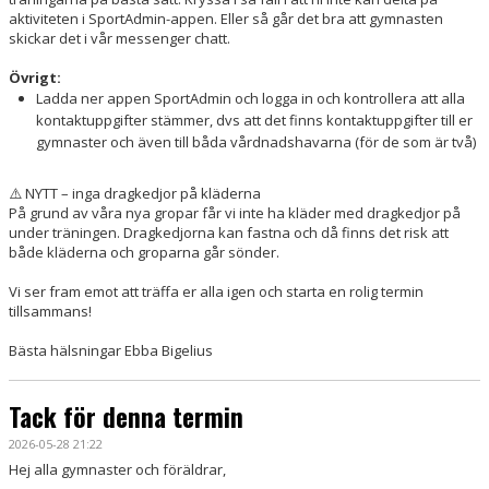
aktiviteten i SportAdmin-appen. Eller så går det bra att gymnasten
skickar det i vår messenger chatt.
Övrigt:
Ladda ner appen SportAdmin och logga in och kontrollera att alla
kontaktuppgifter stämmer, dvs att det finns kontaktuppgifter till er
gymnaster och även till båda vårdnadshavarna (för de som är två)
⚠️ NYTT – inga dragkedjor på kläderna
På grund av våra nya gropar får vi inte ha kläder med dragkedjor på
under träningen. Dragkedjorna kan fastna och då finns det risk att
både kläderna och groparna går sönder.
Vi ser fram emot att träffa er alla igen och starta en rolig termin
tillsammans!
Bästa hälsningar Ebba Bigelius
Tack för denna termin
2026-05-28 21:22
Hej alla gymnaster och föräldrar,