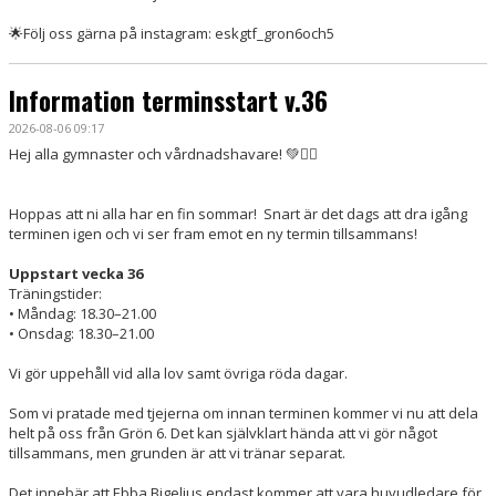
🌟Följ oss gärna på instagram: eskgtf_gron6och5
Information terminsstart v.36
2026-08-06 09:17
Hej alla gymnaster och vårdnadshavare! 💚🤸‍♀️
Hoppas att ni alla har en fin sommar! Snart är det dags att dra igång
terminen igen och vi ser fram emot en ny termin tillsammans!
Uppstart vecka 36
Träningstider:
• Måndag: 18.30–21.00
• Onsdag: 18.30–21.00
Vi gör uppehåll vid alla lov samt övriga röda dagar.
Som vi pratade med tjejerna om innan terminen kommer vi nu att dela
helt på oss från Grön 6. Det kan självklart hända att vi gör något
tillsammans, men grunden är att vi tränar separat.
Det innebär att Ebba Bigelius endast kommer att vara huvudledare för