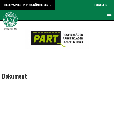
BASGYMNASTIK 2016 SÖNDAGAR
LOGGA IN
HEM
NYHETER
KALENDER
BILDGALLERI
DOKUMENT
Dokument
KONTAKT