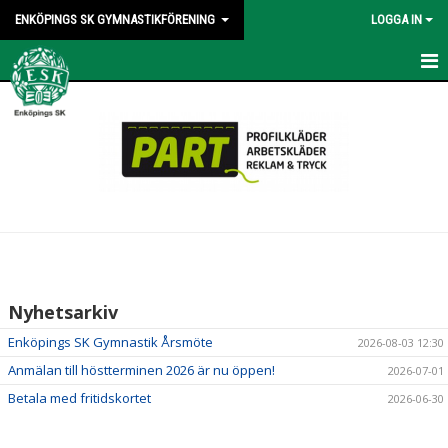
ENKÖPINGS SK GYMNASTIKFÖRENING
LOGGA IN
STARTSIDA
FÖR AKTIVA
FÖR LEDARE
ARRANGEMANG
OM FÖRENINGEN
Nyhetsarkiv
OM ESK GF
Enköpings SK Gymnastik Årsmöte
2026-08-03 12:30
VISION OCH VÄRDEGRUND
Anmälan till höstterminen 2026 är nu öppen!
2026-07-01
Betala med fritidskortet
2026-06-30
POLICY