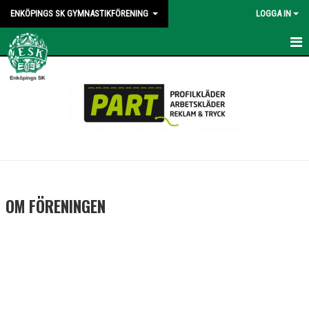
ENKÖPINGS SK GYMNASTIKFÖRENING
LOGGA IN
STARTSIDA
FÖR AKTIVA
FÖR LEDARE
ARRANGEMANG
OM FÖRENINGEN
OM FÖRENINGEN
OM ESK GF
VISION OCH VÄRDEGRUND
POLICY